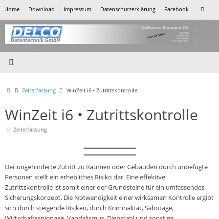
Zum
Su
Home
Download
Impressum
Datenschutzerklärung
Facebook
Suchen
Inhalt
nac
springen
Start
Zeiterfassung
WinZeit i6 • Zutrittskontrolle
WinZeit i6 • Zutrittskontrolle
Zeiterfassung
Der ungehinderte Zutritt zu Räumen oder Gebäuden durch unbefugte
Personen stellt ein erhebliches Risiko dar. Eine effektive
Zutrittskontrolle ist somit einer der Grundsteine für ein umfassendes
Sicherungskonzept. Die Notwendigkeit einer wirksamen Kontrolle ergibt
sich durch steigende Risiken, durch Kriminalität, Sabotage,
Wirtschaftsspionage, Vandalismus, Diebstahl und sonstige