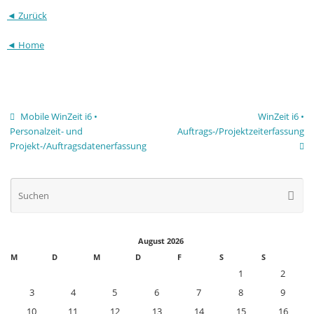
◄ Zurück
◄ Home
Mobile WinZeit i6 •
WinZeit i6 •
Personalzeit- und
Auftrags-/Projektzeiterfassung
Projekt-/Auftragsdatenerfassung
Su
Suche
na
August 2026
M
D
M
D
F
S
S
1
2
3
4
5
6
7
8
9
10
11
12
13
14
15
16