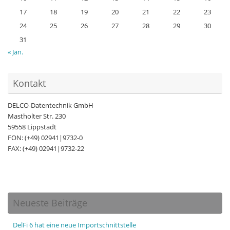
17
18
19
20
21
22
23
24
25
26
27
28
29
30
31
« Jan.
Kontakt
DELCO-Datentechnik GmbH
Mastholter Str. 230
59558 Lippstadt
FON: (+49) 02941|9732-0
FAX: (+49) 02941|9732-22
Neueste Beiträge
DelFi 6 hat eine neue Importschnittstelle